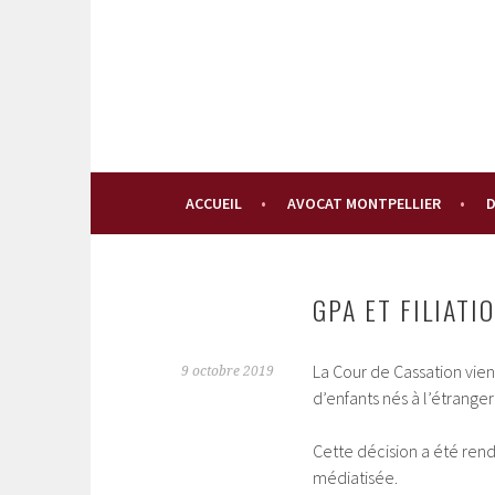
Aller
au
contenu
principal
ACCUEIL
AVOCAT MONTPELLIER
D
GPA ET FILIATI
La Cour de Cassation vien
9 octobre 2019
d’enfants nés à l’étrange
Cette décision a été ren
médiatisée.