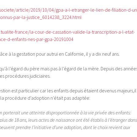
ociete/article/2019/10/04/gpa-a-l-etranger-le-lien-de-filiation-d-un
econnus-par-la-justice_6014238_3224.html
ctualite-france/la-cour-de-cassation-valide-la-transcription-a-l-etat-
ance-d-enfants-nes-par-gpa-20191004
ce à la gestation pour autrui en Californie, il y a dix neuf ans.
ie qu’à l’égard du père mais pas à l’égard de la mère. Depuis des année
s procédures judiciaires.
tion est particulier car les enfants depuis étaient devenus majeurs,il
 la procédure d’adoption n’était pas adaptée:
 porterait une atteinte disproportionnée à la vie privée des enfants:
plus de 18 ans, leurs actes de naissance ont été établis à l’étranger dans
peuvent prendre l’initiative d’une adoption, dont le choix revient aux