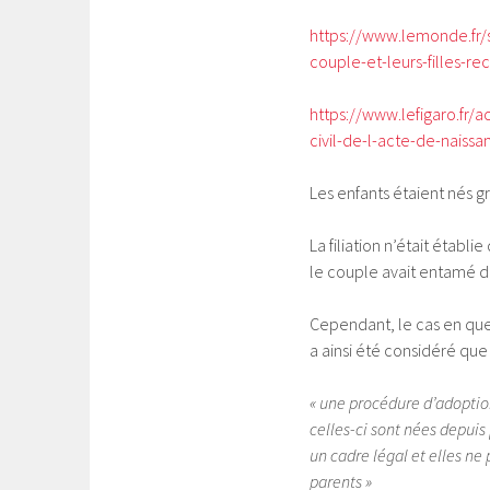
https://www.lemonde.fr/s
couple-et-leurs-filles-r
https://www.lefigaro.fr/a
civil-de-l-acte-de-naiss
Les enfants étaient nés grâ
La filiation n’était établ
le couple avait entamé de
Cependant, le cas en ques
a ainsi été considéré que
« une procédure d’adoption
celles-ci sont nées depuis 
un cadre légal et elles ne 
parents »