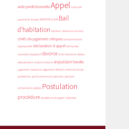
Appel
aide juridictionnelle
autorité
Bail
parentale
Avocat MONTPELLIER
d'habitation
bailleur
bancaire
caution
chefs de jugement critiques
consommation
declaration d appel
copropriété
demande
divorce
nouvelle
dispositif
droit bancaire
délais
expulsion
famille
désistement
enfant
enfants
jugement
locataire
logement décent
ordonnance de
protection
partie commune
pension
pension
Postulation
alimentaire
pièces
procédure
procédure d appel
violences