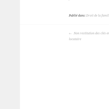
Publié dans:
Droit de la famil
NAVIGATION
Non restitution des clés en
DES
locataire
ARTICLES