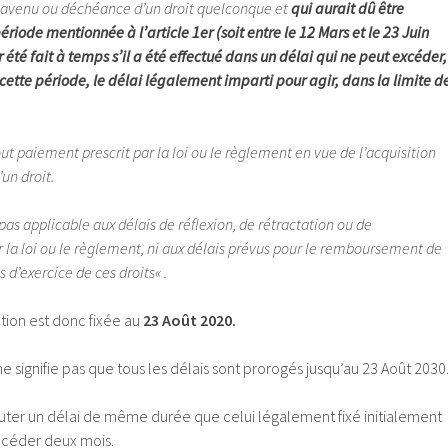
n avenu ou déchéance d’un droit quelconque et
qui aurait dû être
iode mentionnée à l’article 1er (soit entre le 12 Mars et le 23 Juin
 été fait à temps s’il a été effectué dans un délai qui ne peut excéder,
cette période, le délai légalement imparti pour agir, dans la limite d
ut paiement prescrit par la loi ou le règlement en vue de l’acquisition
un droit.
 pas applicable aux délais de réflexion, de rétractation ou de
 la loi ou le règlement, ni aux délais prévus pour le remboursement de
 d’exercice de ces droits
« .
tion est donc fixée au
23 Août 2020.
ne signifie pas que tous les délais sont prorogés jusqu’au 23 Août 2030
mputer un délai de même durée que celui légalement fixé initialement
excéder deux mois.