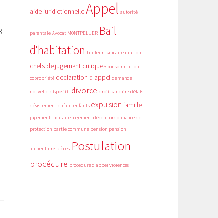
Appel
aide juridictionnelle
autorité
Bail
3
parentale
Avocat MONTPELLIER
d'habitation
bailleur
bancaire
caution
chefs de jugement critiques
consommation
declaration d appel
n
copropriété
demande
divorce
s
nouvelle
dispositif
droit bancaire
délais
expulsion
famille
désistement
enfant
enfants
jugement
locataire
logement décent
ordonnance de
protection
partie commune
pension
pension
Postulation
alimentaire
pièces
procédure
procédure d appel
violences