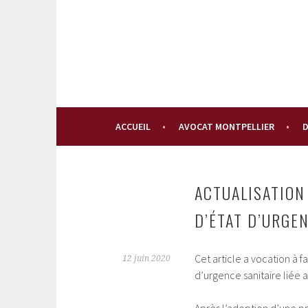
Aller
au
contenu
principal
ACCUEIL
AVOCAT MONTPELLIER
D
ACTUALISATION
D’ÉTAT D’URGE
Cet article a vocation à f
12 juin 2020
d’urgence sanitaire liée 