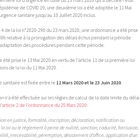
emière loi d’urgence en date du 23 mars 2020 qui a déclaré l’état
’épidémie de COVID 19, une deuxième loi a été adoptée le 11 Mai
rgence sanitaire jusqu’au 10 Juillet 2020 inclus.
le 4 de la loi n°2020-290 du 23 mars 2020, une ordonnance a été prise
06 relative à la prorogation des délais échus pendant la période
 l’adaptation des procédures pendant cette période.
été prise le 13 Mai 2020 en vertu de l’article 11 de la première loi
ons de la loi du 11 Mai 2020.
 sanitaire est fixée entre le
12 Mars 2020 et le 23 Juin 2020
.
n n’a été effectuée sur les règles de calcul de la date limite du délai
’
article 2 de l’ordonnance du 25 Mars 2020
:
ion en justice, formalité, inscription, déclaration, notification ou
 la loi ou le règlement à peine de nullité, sanction, caducité, forclusion,
lité, irrecevabilité, péremption, désistement d’office, application d’un