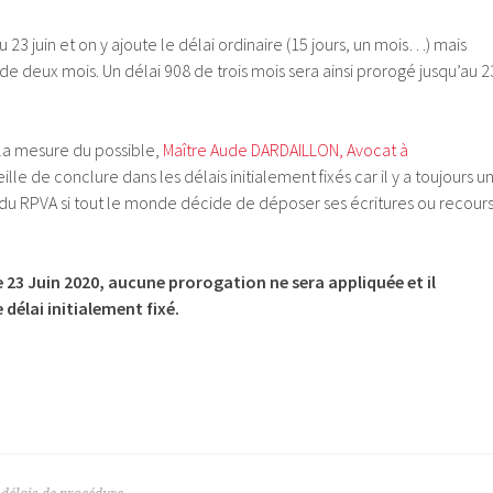
 23 juin et on y ajoute le délai ordinaire (15 jours, un mois…) mais
de deux mois. Un délai 908 de trois mois sera ainsi prorogé jusqu’au 2
 la mesure du possible,
Maître Aude DARDAILLON, Avocat à
ille de conclure dans les délais initialement fixés car il y a toujours u
u RPVA si tout le monde décide de déposer ses écritures ou recour
 le 23 Juin 2020, aucune prorogation ne sera appliquée et il
 délai initialement fixé.