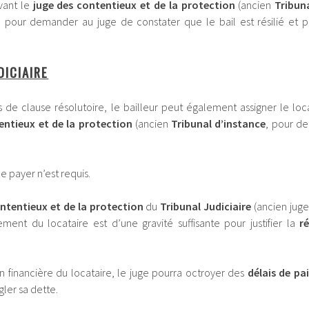
vant le
juge des contentieux et de la protection
(ancien
Tribun
e pour demander au juge de constater que le bail est résilié et p
DICIAIRE
s de clause résolutoire, le bailleur peut également assigner le loca
entieux et de la protection
(ancien
Tribunal d’instance
, pour d
payer n’est requis.
ontentieux et de la protection
du
Tribunal Judiciaire
(ancien jug
ent du locataire est d’une gravité suffisante pour justifier la
ré
on financière du locataire, le juge pourra octroyer des
délais de p
gler sa dette.