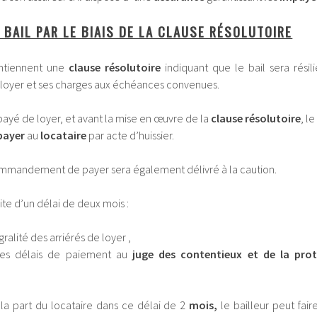
 BAIL PAR LE BIAIS DE LA CLAUSE RÉSOLUTOIRE
tiennent une
clause résolutoire
indiquant que le bail sera résil
n loyer et ses charges aux échéances convenues.
yé de loyer, et avant la mise en œuvre de la
clause résolutoire
, l
payer
au
locataire
par acte d’huissier.
e commandement de payer sera également délivré à la caution.
ite d’un délai de deux mois :
ralité des arriérés de loyer ,
es délais de paiement au
juge des contentieux et de la pro
la part du locataire dans ce délai de 2
mois,
le bailleur peut faire