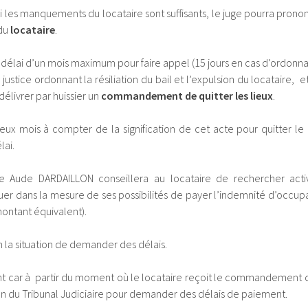
t si les manquements du locataire sont suffisants, le juge pourra prono
du
locataire
.
 délai d’un mois maximum pour faire appel (15 jours en cas d’ordonn
 justice ordonnant la résiliation du bail et l’expulsion du locataire, 
 délivrer par huissier un
commandement de quitter les lieux
.
deux mois à compter de la signification de cet acte pour quitter le
lai.
re Aude DARDAILLON conseillera au locataire de rechercher act
r dans la mesure de ses possibilités de payer l’indemnité d’occupat
montant équivalent).
on la situation de demander des délais.
ilant car à partir du moment où le locataire reçoit le commandement de
tion du Tribunal Judiciaire pour demander des délais de paiement.