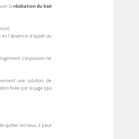
ncer la
résiliation du bail
ance).
et en l’absence d’appel du
 logement. L’expulsion ne
ivement une solution de
ion fixée par le juge (qui
 quitter les lieux, il peut