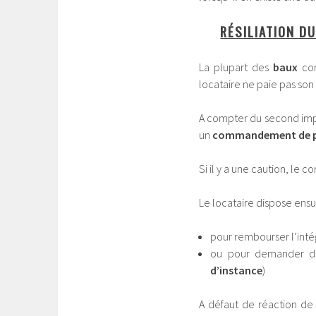
RÉSILIATION DU
La plupart des
baux
con
locataire ne paie pas so
A compter du second impa
un
commandement de 
Si il y a une caution, l
Le locataire dispose ensu
pour rembourser l’intég
ou pour demander d
d’instance
)
A défaut de réaction de 