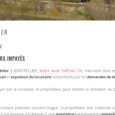
IER
N
ERS IMPAYÉS
ilier
à MONTPELLIER,
Maître Aude DARDAILLON
, intervient dans 
bail
et
expulsion du locataire
notamment pour les
demandes de dé
er par le locataire, le propriétaire peut obtenir la résiliation du
cédure judiciaire souvent longue, le propriétaire doit s’adresser à
 à son assureur si il dispose d’ une
assurance
garantissant les
impayés