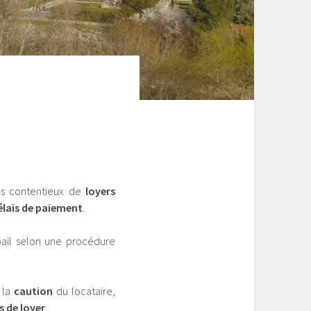
les contentieux de
loyers
lais de paiement
.
 bail selon une procédure
 la
caution
du locataire,
 de loyer
.