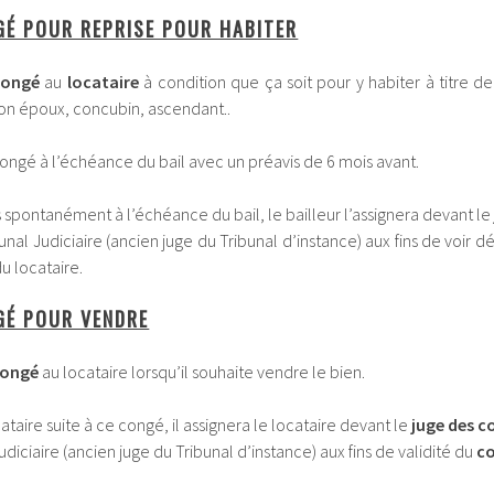
GÉ POUR REPRISE POUR HABITER
congé
au
locataire
à condition que ça soit pour y habiter à titre d
son époux, concubin, ascendant..
ongé à l’échéance du bail avec un préavis de 6 mois avant.
as spontanément à l’échéance du bail, le bailleur l’assignera devant l
unal Judiciaire (ancien juge du Tribunal d’instance) aux fins de voir d
u locataire.
GÉ POUR VENDRE
congé
au locataire lorsqu’il souhaite vendre le bien.
taire suite à ce congé, il assignera le locataire devant le
juge des c
udiciaire (ancien juge du Tribunal d’instance) aux fins de validité du
c