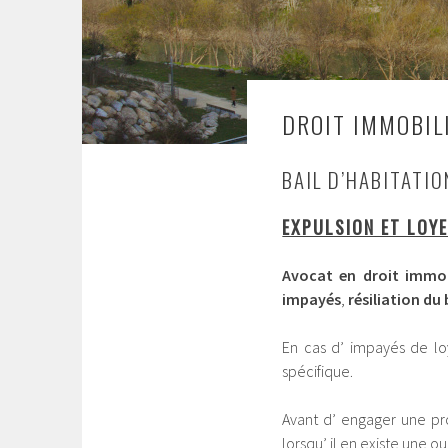
DROIT IMMOBIL
BAIL D’HABITATIO
EXPULSION ET LOY
Avocat en droit immob
impayés
,
résiliation du 
En cas d’ impayés de loy
spécifique.
Avant d’ engager une pro
lorsqu’ il en existe une ou