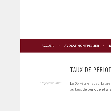
Aller
au
contenu
principal
ACCUEIL
AVOCAT MONTPELLIER
D
TAUX DE PÉRIO
Le 05 Février 2020, la pr
18 février 2020
au taux de période et à l