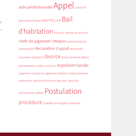
Appel
aide juridictionnelle
autorité
Bail
parentale
Avocat MONTPELLIER
la
d'habitation
bailleur
bancaire
caution
chefs de jugement critiques
consommation
declaration d appel
copropriété
demande
divorce
nouvelle
dispositif
droit bancaire
délais
expulsion
famille
désistement
enfant
enfants
jugement
locataire
logement décent
ordonnance de
protection
partie commune
pension
pension
Postulation
alimentaire
pièces
procédure
procédure d appel
violences