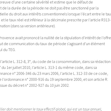
 preuve d’une certaine sévérité et estime que le défaut de
 de la durée de la période ne doit pas être sanctionné par la
elle du droit aux intérêts conventionnels lorsque l’écart entre le tau
et le taux réel est inférieur à la décimale prescrite par l’article R313-
tion (dans sa version antérieure).
rovence avait prononcé la nullité de la stipulation d’intérêt de l’offre
aut de communication du taux de période s’agissant d’un élément
ul du TEG.
 l’article L. 312-8, 3°, du code de la consommation, dans sa rédaction
7 du 1er juillet 2010, l’article L. 313-1 du même code, dans sa
nnance n° 2006-346 du 23 mars 2006, l’article L. 312-33 de ce code,
de l’ordonnance n° 2000-916 du 19 septembre 2000, et son article R.
issue du décret n° 2002-927 du 10 juin 2002.
lier doit mentionner le taux effectif global, qui est un taux annuel,