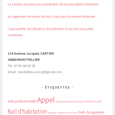
La caution ne peut pas se prévaloir de la prescription biennale
un logement de moins de 9m2 n’est pas forcément indécent
Copropriété: en l’absence de précision le sol est une partie
commune
119 Avenue Jacques CARTIER
34000 MONTPELLIER
Tel : 07 85 06 44 28
Email : dardaillon.avocat@gmail.com
ÉTIQUETTES
Appel
aide juridictionnelle
autorité parentale
Avocat MONTPELLIER
Bail d'habitation
chefs de jugement
bailleur
bancaire
caution