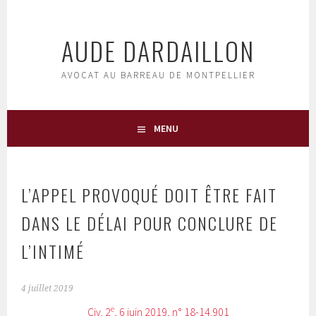
Aller
au
AUDE DARDAILLON
contenu
principal
AVOCAT AU BARREAU DE MONTPELLIER
MENU
L’APPEL PROVOQUÉ DOIT ÊTRE FAIT
DANS LE DÉLAI POUR CONCLURE DE
L’INTIMÉ
4 juillet 2019
e
Civ. 2
, 6 juin 2019, n° 18-14.901