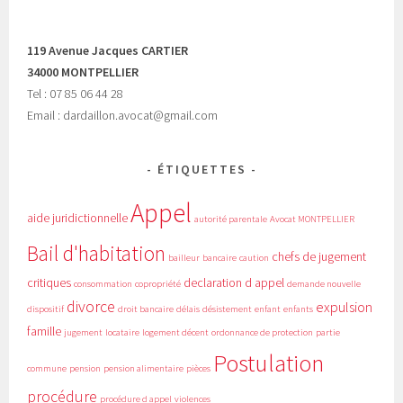
119 Avenue Jacques CARTIER
34000 MONTPELLIER
Tel : 07 85 06 44 28
Email : dardaillon.avocat@gmail.com
ÉTIQUETTES
Appel
aide juridictionnelle
autorité parentale
Avocat MONTPELLIER
Bail d'habitation
chefs de jugement
bailleur
bancaire
caution
critiques
declaration d appel
consommation
copropriété
demande nouvelle
divorce
expulsion
dispositif
droit bancaire
délais
désistement
enfant
enfants
famille
jugement
locataire
logement décent
ordonnance de protection
partie
Postulation
commune
pension
pension alimentaire
pièces
procédure
procédure d appel
violences