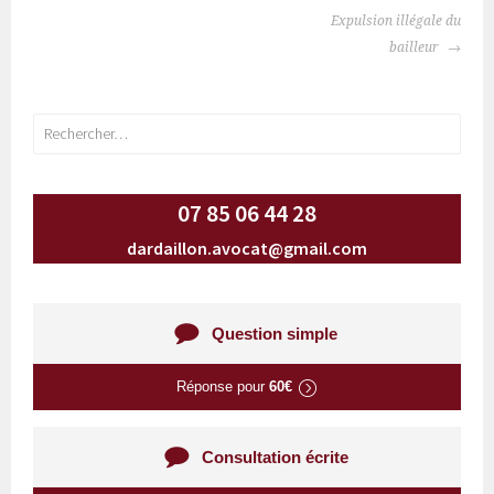
NAVIGATION
Expulsion illégale du
DES
bailleur
ARTICLES
Rechercher :
07 85 06 44 28
dardaillon.avocat@gmail.com
Question simple
Réponse pour
60€
Consultation écrite