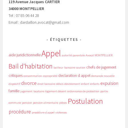
119 Avenue Jacques CARTIER
34000 MONTPELLIER
Tel : 07 85 06 44 28
Email : dardaillon.avocat@gmail.com
ÉTIQUETTES
Appel
aide juridictionnelle
autorité parentale
Avocat MONTPELLIER
Bail d'habitation
chefs de jugement
bailleur
bancaire
caution
critiques
declaration d appel
consommation
copropriété
demande nouvelle
divorce
expulsion
dispositif
droit bancaire
délais
désistement
enfant
enfants
famille
jugement
locataire
logement décent
ordonnance de protection
partie
Postulation
commune
pension
pension alimentaire
pièces
procédure
procédure d appel
violences