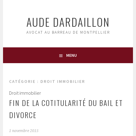
Aller
au
AUDE DARDAILLON
contenu
principal
AVOCAT AU BARREAU DE MONTPELLIER
MENU
CATÉGORIE :
DROIT IMMOBILIER
Droit immobilier
FIN DE LA COTITULARITÉ DU BAIL ET
DIVORCE
1 novembre 2015