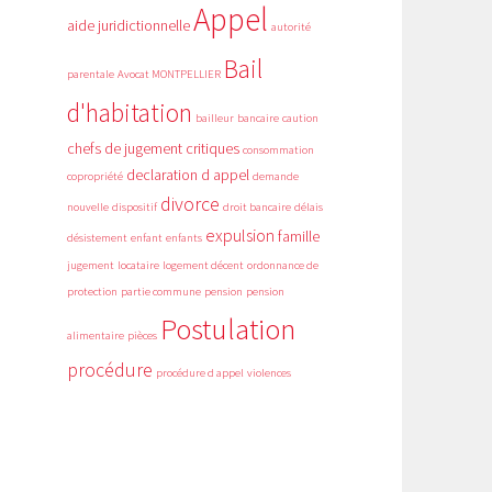
Appel
aide juridictionnelle
autorité
Bail
parentale
Avocat MONTPELLIER
d'habitation
bailleur
bancaire
caution
chefs de jugement critiques
consommation
declaration d appel
copropriété
demande
divorce
nouvelle
dispositif
droit bancaire
délais
expulsion
famille
désistement
enfant
enfants
jugement
locataire
logement décent
ordonnance de
protection
partie commune
pension
pension
Postulation
alimentaire
pièces
procédure
procédure d appel
violences