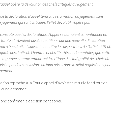
 d’appel opère la dévolution des chefs critiqués du jugement.
rsque la déclaration d’appel tend à la réformation du jugement sans
jugement qui sont critiqués, l’effet dévolutif n’opère pas.
 a constaté que les déclarations d’appel se bornaient à mentionner en
« total » et n’avaient pas été rectifiées par une nouvelle déclaration
enu à bon droit, et sans méconnaître les dispositions de l’article 6 §1 de
garde des droits de l’homme et des libertés fondamentales, que cette
e regardée comme emportant la critique de l’intégralité des chefs du
risée par des conclusions au fond prises dans le délai requis énonçant
jugement.
sation reproche à la Cour d’appel d’avoir statué sur le fond tout en
’aucune demande.
 donc confirmer la décision dont appel.