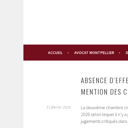
Aller
au
contenu
principal
ACCUEIL
AVOCAT MONTPELLIER
D
ABSENCE D’EFFE
MENTION DES C
La deuxième chambre civi
11 février 2020
2020 selon lequel il n’y 
jugements critiqués dans 