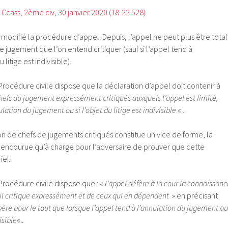
Ccass, 2ème civ, 30 janvier 2020 (18-22.528)
 modifié la procédure d’appel. Depuis, l’appel ne peut plus être total
 de jugement que l’on entend critiquer (sauf si l’appel tend à
 litige est indivisible).
Procédure civile dispose que la déclaration d’appel doit contenir à
chefs du jugement expressément critiqués auxquels l’appel est limité,
nulation du jugement ou si l’objet du litige est indivisible
« .
on de chefs de jugements critiqués constitue un vice de forme, la
e encourue qu’à charge pour l’adversaire de prouver que cette
ief.
Procédure civile dispose que : «
l’appel défère à la cour la connaissanc
il critique expressément et de ceux qui en dépendent
» en précisant
opère pour le tout que lorsque l’appel tend à l’annulation du jugement ou
isible
« .