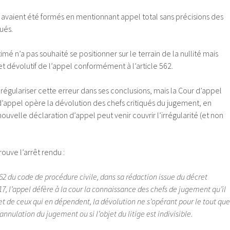
 avaient été formés en mentionnant appel total sans précisions des
ués.
timé n’a pas souhaité se positionner sur le terrain de la nullité mais
fet dévolutif de l’appel conformément à l’article 562.
 régulariser cette erreur dans ses conclusions, mais la Cour d’appel
d’appel opère la dévolution des chefs critiqués du jugement, en
ouvelle déclaration d’appel peut venir couvrir l’irrégularité (et non
ouve l’arrêt rendu :
 562 du code de procédure civile, dans sa rédaction issue du décret
17, l’appel défère à la cour la connaissance des chefs de jugement qu’il
t de ceux qui en dépendent, la dévolution ne s’opérant pour le tout que
’annulation du jugement ou si l’objet du litige est indivisible.